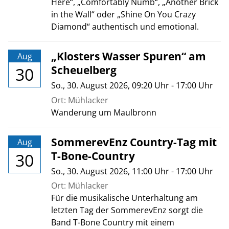
Here“, „Comfortably Numb“, „Another Brick
in the Wall“ oder „Shine On You Crazy
Diamond“ authentisch und emotional.
„Klosters Wasser Spuren“ am
Aug
Scheuelberg
30
So., 30. August 2026
, 09:20
Uhr
- 17:00
Uhr
Ort: Mühlacker
Wanderung um Maulbronn
SommerevEnz Country-Tag mit
Aug
T-Bone-Country
30
So., 30. August 2026
, 11:00
Uhr
- 17:00
Uhr
Ort: Mühlacker
Für die musikalische Unterhaltung am
letzten Tag der SommerevEnz sorgt die
Band T-Bone Country mit einem