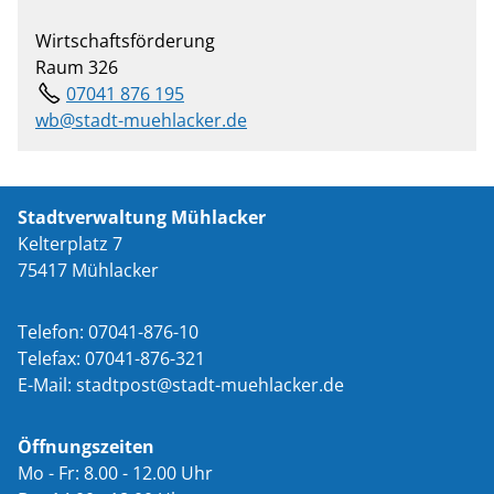
Wirtschaftsförderung
Raum 326
07041 876 195
wb@stadt-muehlacker.de
Stadtverwaltung Mühlacker
Kelterplatz 7
75417 Mühlacker
Telefon: 07041-876-10
Telefax: 07041-876-321
E-Mail:
st
dtp
st
st
dt-m
hl
ck
r
d
Öffnungszeiten
Mo - Fr: 8.00 - 12.00 Uhr